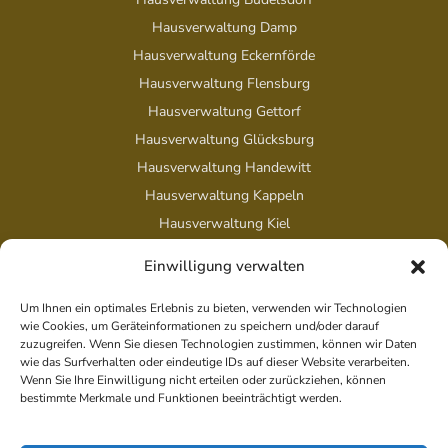
Hausverwaltung Damp
Hausverwaltung Eckernförde
Hausverwaltung Flensburg
Hausverwaltung Gettorf
Hausverwaltung Glücksburg
Hausverwaltung Handewitt
Hausverwaltung Kappeln
Hausverwaltung Kiel
Einwilligung verwalten
Um Ihnen ein optimales Erlebnis zu bieten, verwenden wir Technologien
Rechtliches
wie Cookies, um Geräteinformationen zu speichern und/oder darauf
zuzugreifen. Wenn Sie diesen Technologien zustimmen, können wir Daten
Erklärung zur Barrierefreiheit
wie das Surfverhalten oder eindeutige IDs auf dieser Website verarbeiten.
Wenn Sie Ihre Einwilligung nicht erteilen oder zurückziehen, können
Datenschutzerklärung
bestimmte Merkmale und Funktionen beeinträchtigt werden.
Impressum
Cookie-Richtlinie (EU)