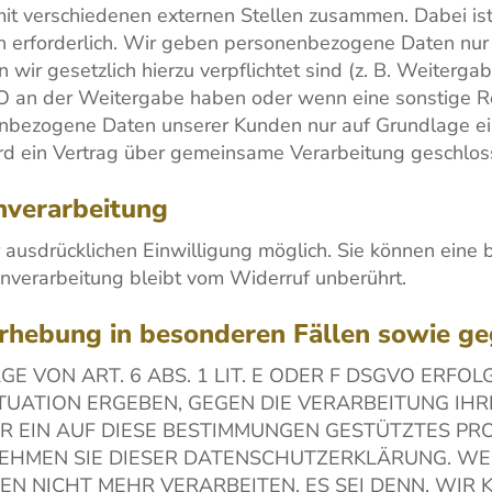
mit verschiedenen externen Stellen zusammen. Dabei ist
 erforderlich. Wir geben personenbezogene Daten nur 
n wir gesetzlich hierzu verpflichtet sind (z. B. Weiter
SGVO an der Weitergabe haben oder wenn eine sonstige 
enbezogene Daten unserer Kunden nur auf Grundlage ei
ird ein Vertrag über gemeinsame Verarbeitung geschlos
nverarbeitung
ausdrücklichen Einwilligung möglich. Sie können eine ber
nverarbeitung bleibt vom Widerruf unberührt.
rhebung in besonderen Fällen sowie g
VON ART. 6 ABS. 1 LIT. E ODER F DSGVO ERFOLG
ITUATION ERGEBEN, GEGEN DIE VERARBEITUNG I
R EIN AUF DIESE BESTIMMUNGEN GESTÜTZTES PRO
NEHMEN SIE DIESER DATENSCHUTZERKLÄRUNG. WE
N NICHT MEHR VERARBEITEN, ES SEI DENN, WI