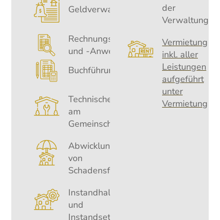
der
Geldverwaltung
Verwaltung
Rechnungskontrolle
Vermietung
und -Anweisung
inkl. aller
Leistungen
Buchführung
aufgeführt
unter
Technische Kontrollen
Vermietung
am
Gemeinschaftseigentum
Abwicklung
von
Schadensfällen
Instandhaltung
und
Instandsetzung