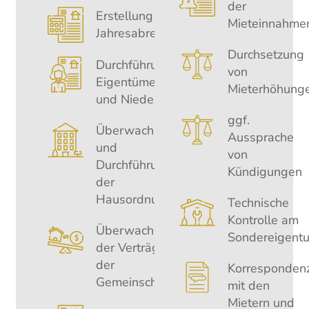
der
Erstellung der
Mieteinnahme
Jahresabrechnung
Durchsetzung
Durchführung von
von
Eigentümerversammlungen
Mieterhöhung
und Niederschrift
ggf.
Überwachung
Aussprache
und
von
Durchführung
Kündigungen
der
Hausordnung
Technische
Kontrolle am
Überwachen
Sondereigent
der Verträge
der
Korresponden
Gemeinschaft
mit den
Mietern und