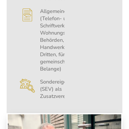
Allgemeine Leistungen
(Telefon- und
Schriftverkehr mit den
Wohnungseigentümern,
Behörden,
Handwerkern und
Dritten, für
gemeinschaftliche
Belange)
Sondereigentumsverwaltung
(SEV) als
Zusatzvereinbarung