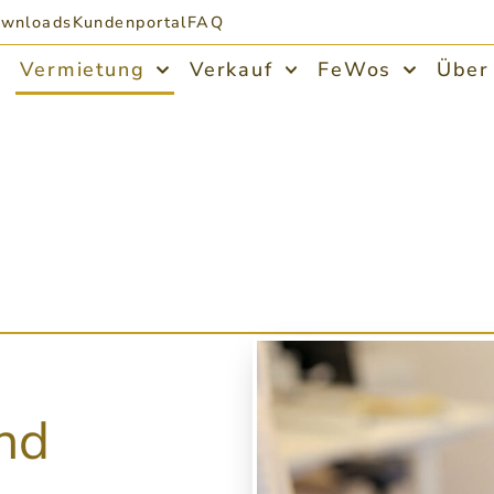
wnloads
Kundenportal
FAQ
Vermietung
Verkauf
FeWos
Über
und