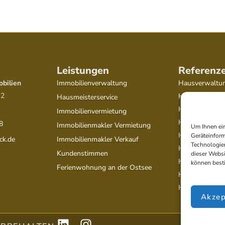
Leistungen
Referenz
bilien
Immobilienverwaltung
Hausverwaltun
 2
Hausverwaltu
Hausmeisterservice
Hausverwaltun
Immobilienvermietung
Hausverwaltun
8
Immobilienmakler Vermietung
Um Ihnen ein
Hausverwaltun
Geräteinform
ck.de
Immobilienmakler Verkauf
Technologien
Hausverwaltu
Kundenstimmen
dieser Websi
Hausverwaltu
können best
Ferienwohnung an der Ostsee
Hausverwaltu
Hausverwaltun
Akzep