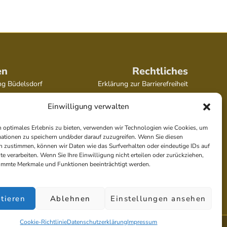
en
Rechtliches
g Büdelsdorf
Erklärung zur Barrierefreiheit
ng Damp
Datenschutzerklärung
Einwilligung verwalten
g Eckernförde
Impressum
g Flensburg
Cookie-Richtlinie (EU)
 optimales Erlebnis zu bieten, verwenden wir Technologien wie Cookies, um
g Gettorf
ationen zu speichern und/oder darauf zuzugreifen. Wenn Sie diesen
 zustimmen, können wir Daten wie das Surfverhalten oder eindeutige IDs auf
ng Glücksburg
te verarbeiten. Wenn Sie Ihre Einwilligung nicht erteilen oder zurückziehen,
ng Handewitt
immte Merkmale und Funktionen beeinträchtigt werden.
ng Kappeln
g Kiel
tieren
Ablehnen
Einstellungen ansehen
Cookie-Richtlinie
Datenschutzerklärung
Impressum