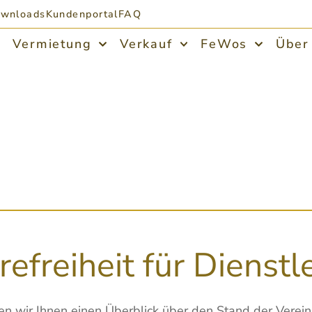
wnloads
Kundenportal
FAQ
Vermietung
Verkauf
FeWos
Über
refreiheit für Dienst
en wir Ihnen einen Überblick über den Stand der Verein